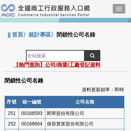
跳
Toggl
到
navig
主
:::
要
內
||
首頁
〉
統計專區
〉
閉鎖性公司名錄
容
全
站
【熱門查詢】公司/商業/工廠登記資料
檢
索
閉鎖性公司名錄
資料更新頻率：即時
序號
統一編號
公司名稱
251
00168593
閎華股份有限公司
252
00168664
偉蓉實業股份有限公司