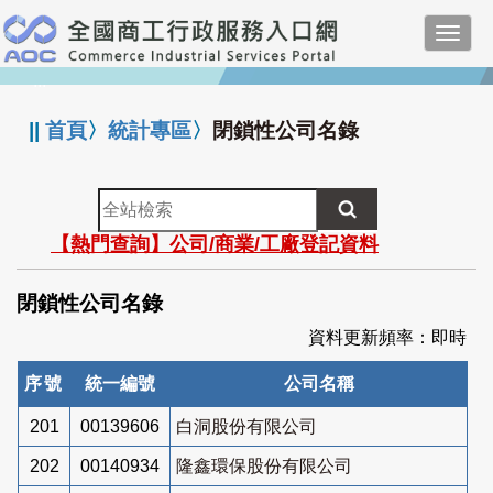
跳
Toggl
到
navig
主
:::
要
內
||
首頁
〉
統計專區
〉
閉鎖性公司名錄
容
全
站
【熱門查詢】公司/商業/工廠登記資料
檢
索
閉鎖性公司名錄
資料更新頻率：即時
序號
統一編號
公司名稱
201
00139606
白洞股份有限公司
202
00140934
隆鑫環保股份有限公司