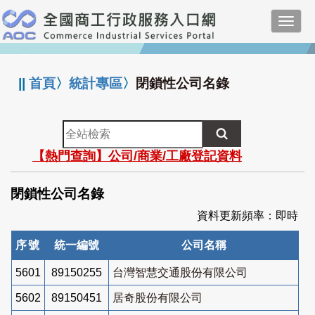
跳
Toggl
到
navig
主
:::
要
內
||
首頁
〉
統計專區
〉
閉鎖性公司名錄
容
全
站
【熱門查詢】公司/商業/工廠登記資料
檢
索
閉鎖性公司名錄
資料更新頻率：即時
序號
統一編號
公司名稱
5601
89150255
台灣智慧交通股份有限公司
5602
89150451
居奇股份有限公司