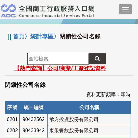
跳
Toggl
到
navig
主
:::
要
內
||
首頁
〉
統計專區
〉
閉鎖性公司名錄
容
全
站
【熱門查詢】公司/商業/工廠登記資料
檢
索
閉鎖性公司名錄
資料更新頻率：即時
序號
統一編號
公司名稱
6201
90432562
承方投資股份有限公司
6202
90433942
東采餐飲股份有限公司