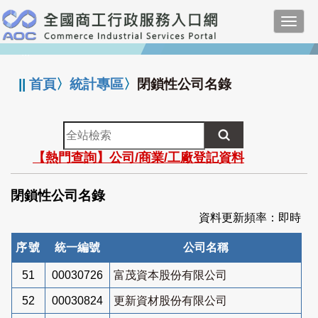
跳
Toggl
到
navig
主
:::
要
內
||
首頁
〉
統計專區
〉
閉鎖性公司名錄
容
全
站
【熱門查詢】公司/商業/工廠登記資料
檢
索
閉鎖性公司名錄
資料更新頻率：即時
序號
統一編號
公司名稱
51
00030726
富茂資本股份有限公司
52
00030824
更新資材股份有限公司