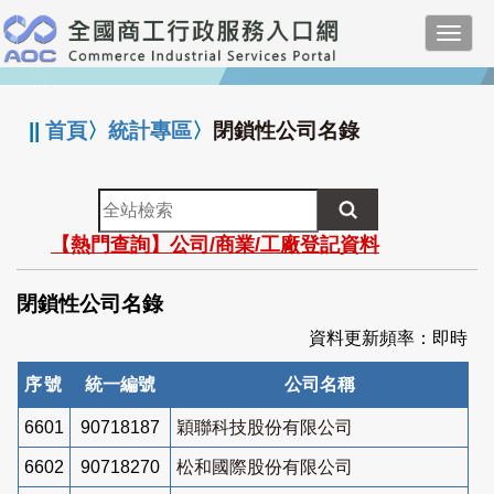
跳
Toggl
到
navig
主
:::
要
內
||
首頁
〉
統計專區
〉
閉鎖性公司名錄
容
全
站
【熱門查詢】公司/商業/工廠登記資料
檢
索
閉鎖性公司名錄
資料更新頻率：即時
序號
統一編號
公司名稱
6601
90718187
穎聯科技股份有限公司
6602
90718270
松和國際股份有限公司