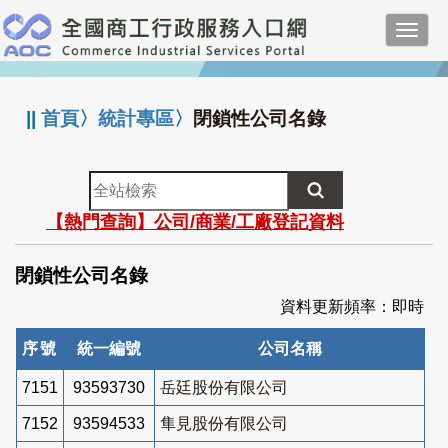
跳
Toggl
到
navig
主
:::
要
內
||
首頁
〉
統計專區
〉
閉鎖性公司名錄
容
全
站
【熱門查詢】公司/商業/工廠登記資料
檢
索
閉鎖性公司名錄
資料更新頻率：即時
序號
統一編號
公司名稱
7151
93593730
岳廷股份有限公司
7152
93594533
隼見股份有限公司