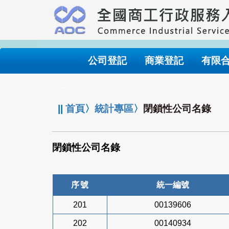
跳
到
主
要
內
公司登記
商業登記
有限
容
:::
||
首頁
〉
統計專區
〉
閉鎖性公司名錄
閉鎖性公司名錄
序號
統一編號
201
00139606
202
00140934