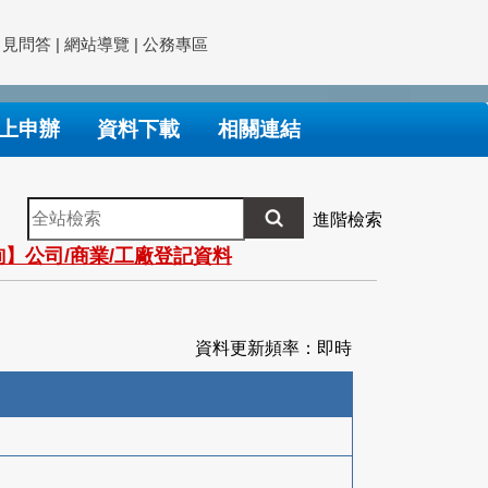
常見問答
|
網站導覽
|
公務專區
上申辦
資料下載
相關連結
全
進階檢索
站
】公司/商業/工廠登記資料
檢
索
資料更新頻率：即時