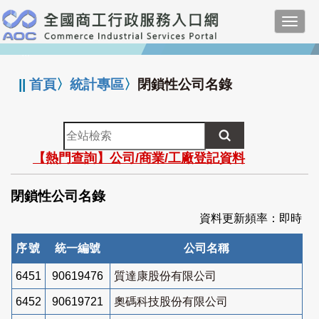
跳
Toggl
到
navig
主
:::
要
內
||
首頁
〉
統計專區
〉
閉鎖性公司名錄
容
全
站
【熱門查詢】公司/商業/工廠登記資料
檢
索
閉鎖性公司名錄
資料更新頻率：即時
序號
統一編號
公司名稱
6451
90619476
質達康股份有限公司
6452
90619721
奧碼科技股份有限公司