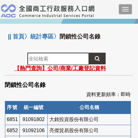
跳
Toggl
到
navig
主
:::
要
內
||
首頁
〉
統計專區
〉
閉鎖性公司名錄
容
全
站
【熱門查詢】公司/商業/工廠登記資料
檢
索
閉鎖性公司名錄
資料更新頻率：即時
序號
統一編號
公司名稱
6851
91091802
大銘投資股份有限公司
6852
91092106
亮傑貿易股份有限公司