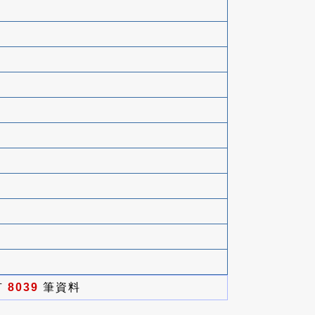
有
8039
筆資料