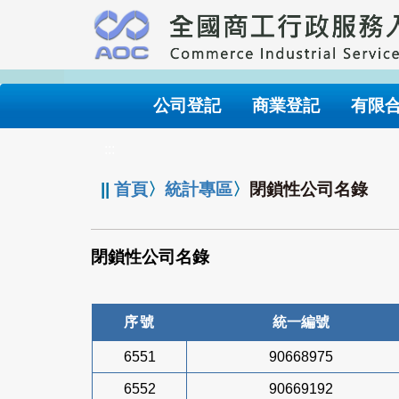
跳
到
主
要
內
公司登記
商業登記
有限
容
:::
||
首頁
〉
統計專區
〉
閉鎖性公司名錄
閉鎖性公司名錄
序號
統一編號
6551
90668975
6552
90669192