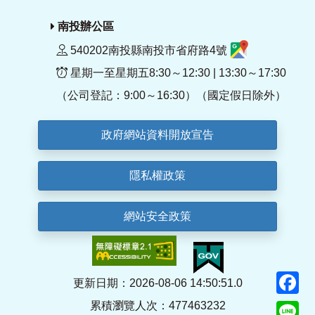
南投辦公區
540202南投縣南投市省府路4號
星期一至星期五8:30～12:30 | 13:30～17:30
（公司登記：9:00～16:30）（國定假日除外）
政府網站資料開放宣告
隱私權政策
網站安全政策
F
更新日期：2026-08-06 14:50:51.0
累積瀏覽人次：477463232
Li