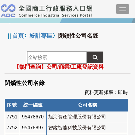
跳
Toggl
到
navig
主
:::
要
內
||
首頁
〉
統計專區
〉
閉鎖性公司名錄
容
全
站
【熱門查詢】公司/商業/工廠登記資料
檢
索
閉鎖性公司名錄
資料更新頻率：即時
序號
統一編號
公司名稱
7751
95478670
旭海資產管理股份有限公司
7752
95478897
智鎰智能科技股份有限公司