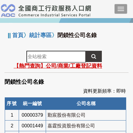
跳
Toggl
到
navig
主
:::
要
內
||
首頁
〉
統計專區
〉
閉鎖性公司名錄
容
全
站
【熱門查詢】公司/商業/工廠登記資料
檢
索
閉鎖性公司名錄
資料更新頻率：即時
序號
統一編號
公司名稱
1
00000379
勤宸股份有限公司
2
00001449
嘉霆投資股份有限公司