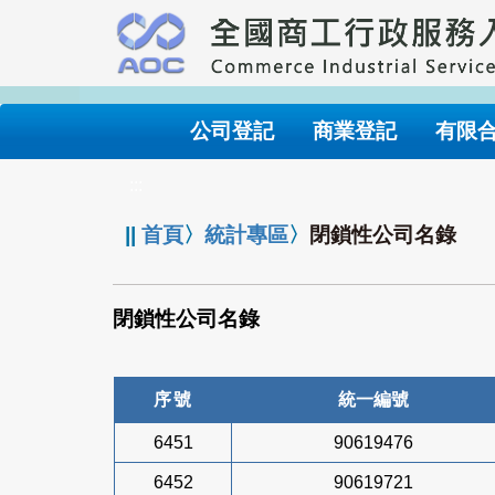
跳
到
主
要
內
公司登記
商業登記
有限
容
:::
||
首頁
〉
統計專區
〉
閉鎖性公司名錄
閉鎖性公司名錄
序號
統一編號
6451
90619476
6452
90619721