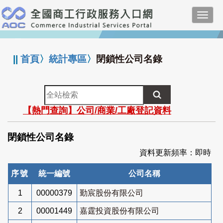
跳
Toggl
到
navig
主
:::
要
內
||
首頁
〉
統計專區
〉
閉鎖性公司名錄
容
全
站
【熱門查詢】公司/商業/工廠登記資料
檢
索
閉鎖性公司名錄
資料更新頻率：即時
序號
統一編號
公司名稱
1
00000379
勤宸股份有限公司
2
00001449
嘉霆投資股份有限公司