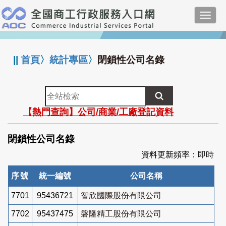
跳
Toggl
到
navig
主
:::
要
內
||
首頁
〉
統計專區
〉
閉鎖性公司名錄
容
全
站
【熱門查詢】公司/商業/工廠登記資料
檢
索
閉鎖性公司名錄
資料更新頻率：即時
序號
統一編號
公司名稱
7701
95436721
智欣國際股份有限公司
7702
95437475
磐隆精工股份有限公司