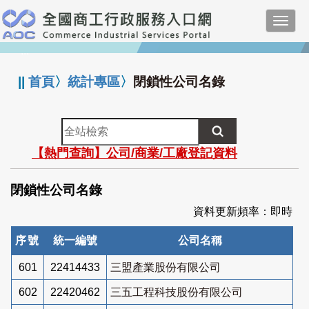
跳
Toggl
到
navig
主
:::
要
內
||
首頁
〉
統計專區
〉
閉鎖性公司名錄
容
全
站
【熱門查詢】公司/商業/工廠登記資料
檢
索
閉鎖性公司名錄
資料更新頻率：即時
序號
統一編號
公司名稱
601
22414433
三盟產業股份有限公司
602
22420462
三五工程科技股份有限公司