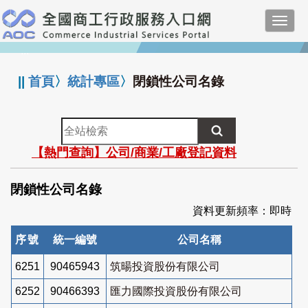
跳
Toggl
到
navig
主
:::
要
內
||
首頁
〉
統計專區
〉
閉鎖性公司名錄
容
全
站
【熱門查詢】公司/商業/工廠登記資料
檢
索
閉鎖性公司名錄
資料更新頻率：即時
序號
統一編號
公司名稱
6251
90465943
筑暘投資股份有限公司
6252
90466393
匯力國際投資股份有限公司