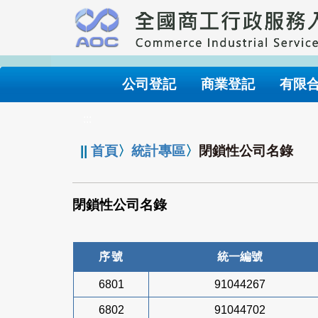
跳
到
主
要
內
公司登記
商業登記
有限
容
:::
||
首頁
〉
統計專區
〉
閉鎖性公司名錄
閉鎖性公司名錄
序號
統一編號
6801
91044267
6802
91044702