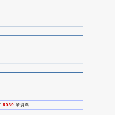
有
8039
筆資料