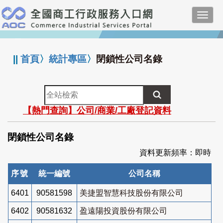
跳
Toggl
到
navig
主
:::
要
內
||
首頁
〉
統計專區
〉
閉鎖性公司名錄
容
全
站
【熱門查詢】公司/商業/工廠登記資料
檢
索
閉鎖性公司名錄
資料更新頻率：即時
序號
統一編號
公司名稱
6401
90581598
美捷盟智慧科技股份有限公司
6402
90581632
盈遠陽投資股份有限公司