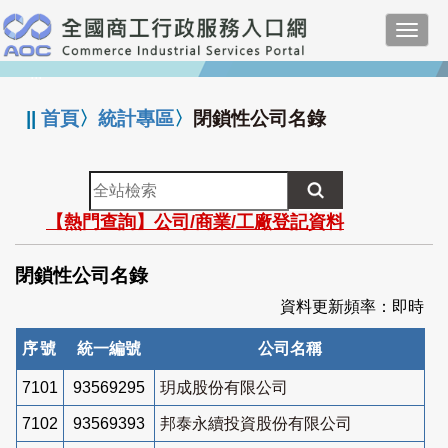
跳
Toggl
到
navig
主
:::
要
內
||
首頁
〉
統計專區
〉
閉鎖性公司名錄
容
全
站
【熱門查詢】公司/商業/工廠登記資料
檢
索
閉鎖性公司名錄
資料更新頻率：即時
序號
統一編號
公司名稱
7101
93569295
玥成股份有限公司
7102
93569393
邦泰永續投資股份有限公司