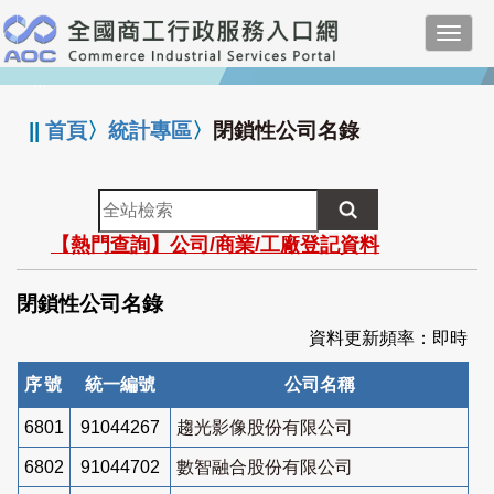
跳
Toggl
到
navig
主
:::
要
內
||
首頁
〉
統計專區
〉
閉鎖性公司名錄
容
全
站
【熱門查詢】公司/商業/工廠登記資料
檢
索
閉鎖性公司名錄
資料更新頻率：即時
序號
統一編號
公司名稱
6801
91044267
趨光影像股份有限公司
6802
91044702
數智融合股份有限公司