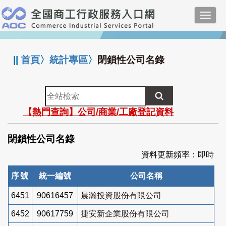
跳
Toggl
到
navig
主
:::
要
內
||
首頁
〉
統計專區
〉
閉鎖性公司名錄
容
全
站
【熱門查詢】公司/商業/工廠登記資料
檢
索
閉鎖性公司名錄
資料更新頻率：即時
序號
統一編號
公司名稱
6451
90616457
晨瀚投資股份有限公司
6452
90617759
捷安新企業股份有限公司