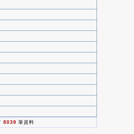
有
8039
筆資料