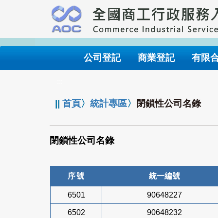
跳
到
主
要
內
公司登記
商業登記
有限
容
:::
||
首頁
〉
統計專區
〉
閉鎖性公司名錄
閉鎖性公司名錄
序號
統一編號
6501
90648227
6502
90648232