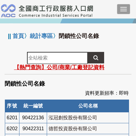
跳
Toggl
到
navig
主
:::
要
內
||
首頁
〉
統計專區
〉
閉鎖性公司名錄
容
全
站
【熱門查詢】公司/商業/工廠登記資料
檢
索
閉鎖性公司名錄
資料更新頻率：即時
序號
統一編號
公司名稱
6201
90422136
泓冠創投股份有限公司
6202
90422311
德哲投資股份有限公司