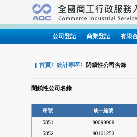
跳
到
主
要
內
公司登記
商業登記
有限
容
:::
||
首頁
〉
統計專區
〉
閉鎖性公司名錄
閉鎖性公司名錄
序號
統一編號
5851
90099968
5852
90101253