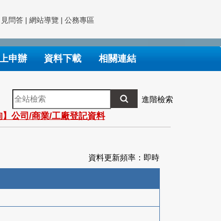
常見問答
|
網站導覽
|
公務專區
上申辦
資料下載
相關連結
全
進階檢索
站
】公司/商業/工廠登記資料
檢
索
資料更新頻率：即時