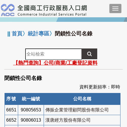
跳
Toggl
到
navig
主
:::
要
內
||
首頁
〉
統計專區
〉
閉鎖性公司名錄
容
全
站
【熱門查詢】公司/商業/工廠登記資料
檢
索
閉鎖性公司名錄
資料更新頻率：即時
序號
統一編號
公司名稱
6651
90805653
傳振企業管理顧問股份有限公司
6652
90806013
漢唐經方股份有限公司