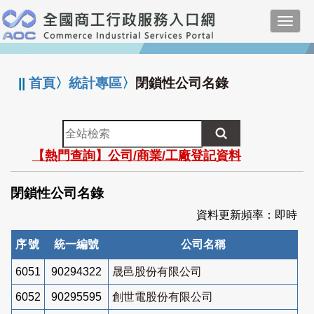
跳
Toggl
到
navig
主
:::
要
內
||
首頁
〉
統計專區
〉
閉鎖性公司名錄
容
全
站
【熱門查詢】公司/商業/工廠登記資料
檢
索
閉鎖性公司名錄
資料更新頻率：即時
序號
統一編號
公司名稱
6051
90294322
晟邑股份有限公司
6052
90295595
創世電股份有限公司