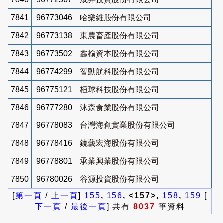
7841
96773046
哈樂維股份有限公司
7842
96773138
東農畜產股份有限公司
7843
96773502
鑫榆資本股份有限公司
7844
96774299
智動航科股份有限公司
7845
96775121
桓球科技股份有限公司
7846
96777280
沐森食業股份有限公司
7847
96778083
台灣海創實業股份有限公司
7848
96778416
鏡藝宏海股份有限公司
7849
96778801
承業興業股份有限公司
7850
96780026
谷源投資股份有限公司
[
第一頁
/
上一頁
]
155
,
156
, <157>,
158
,
159
[
下一頁
/
最後一頁
] 共有
8037
筆資料