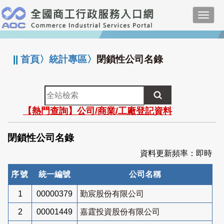
跳
Toggl
到
navig
主
:::
要
內
||
首頁
〉
統計專區
〉
閉鎖性公司名錄
容
全
站
【熱門查詢】公司/商業/工廠登記資料
檢
索
閉鎖性公司名錄
資料更新頻率：即時
序號
統一編號
公司名稱
1
00000379
勤宸股份有限公司
2
00001449
嘉霆投資股份有限公司