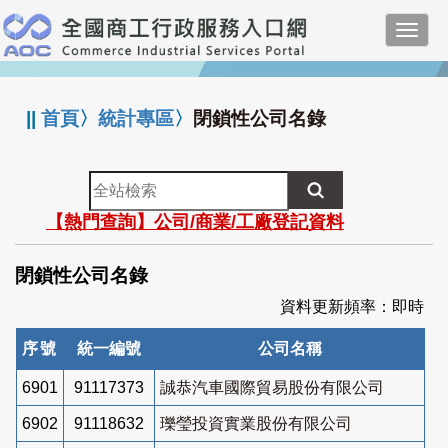
跳
Toggl
到
navig
主
:::
要
內
||
首頁
〉
統計專區
〉
閉鎖性公司名錄
容
全
站
【熱門查詢】公司/商業/工廠登記資料
檢
索
閉鎖性公司名錄
資料更新頻率：即時
序號
統一編號
公司名稱
6901
91117373
誠恭汽車國際貿易股份有限公司
6902
91118632
瓅瑩投資實業股份有限公司