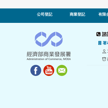
公司登記
商業登記
有限
諮詢