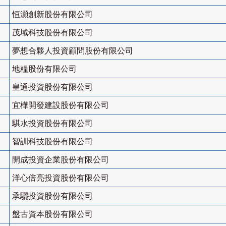
恒灝創新股份有限公司
茂域科技股份有限公司
夢想合夥人投資顧問股份有限公司
地糧股份有限公司
皇通投資股份有限公司
宜樺開發建設股份有限公司
騏水投資股份有限公司
智訓科技股份有限公司
開成投資企業股份有限公司
洋心倍亮投資股份有限公司
承驪投資股份有限公司
盤古資本股份有限公司