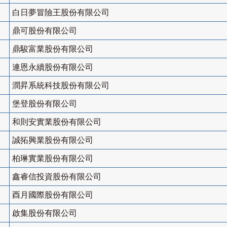
白日夢冒險王股份有限公司
鼎可股份有限公司
鼎駿富業股份有限公司
連恩永續股份有限公司
潤昇系統科技股份有限公司
堡登股份有限公司
和則安實業股份有限公司
誠拓興業股份有限公司
柏琳實業股份有限公司
鑫睿信投資股份有限公司
酉月國際股份有限公司
啟集股份有限公司