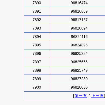
7890
96816474
7891
96816869
7892
96817157
7893
96820694
7894
96824116
7895
96824896
7896
96825234
7897
96825656
7898
96825749
7899
96827280
7900
96828035
[
第一頁
/
上一頁