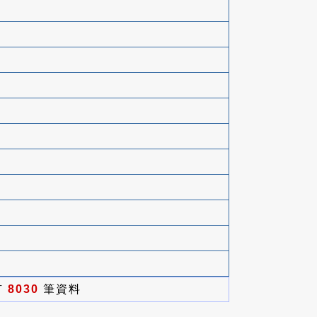
有
8030
筆資料