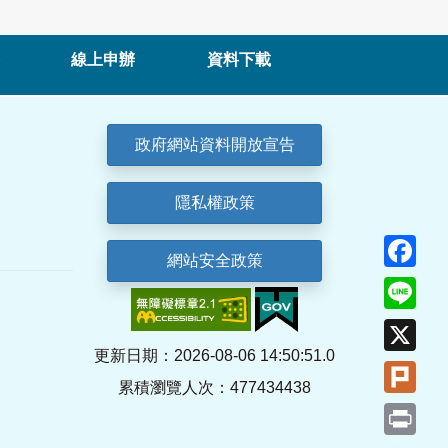
線上申辦
資料下載
政府網站資料開放宣告
隱私權政策
Fa
網站安全政策
Lin
X
更新日期：2026-08-06 14:50:51.0
Plu
累積瀏覽人次：477434438
Pri