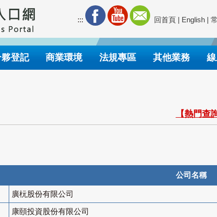
:::
回首頁
|
English
|
合夥登記
商業環境
法規專區
其他業務
線
【熱門查詢
公司名稱
廣杬股份有限公司
康頤投資股份有限公司