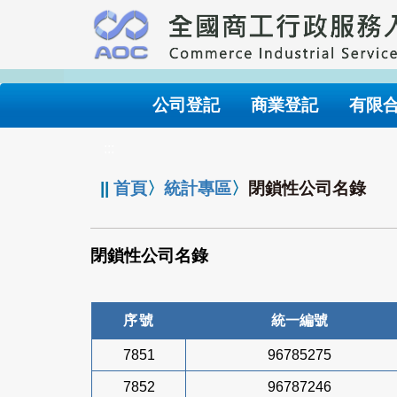
跳
到
主
要
內
公司登記
商業登記
有限
容
:::
||
首頁
〉
統計專區
〉
閉鎖性公司名錄
閉鎖性公司名錄
序號
統一編號
7851
96785275
7852
96787246