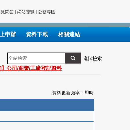
常見問答
|
網站導覽
|
公務專區
上申辦
資料下載
相關連結
全
進階檢索
站
】公司/商業/工廠登記資料
檢
索
資料更新頻率：即時