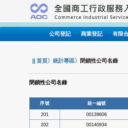
跳
到
主
要
內
公司登記
商業登記
有限
容
:::
||
首頁
〉
統計專區
〉
閉鎖性公司名錄
閉鎖性公司名錄
序號
統一編號
201
00139606
202
00140934