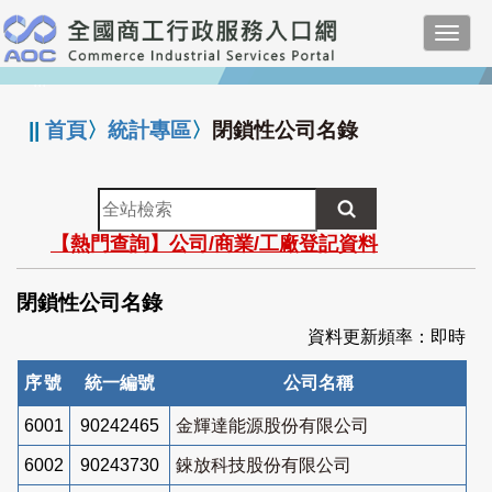
跳
Toggl
到
navig
主
:::
要
內
||
首頁
〉
統計專區
〉
閉鎖性公司名錄
容
全
站
【熱門查詢】公司/商業/工廠登記資料
檢
索
閉鎖性公司名錄
資料更新頻率：即時
序號
統一編號
公司名稱
6001
90242465
金輝達能源股份有限公司
6002
90243730
錸放科技股份有限公司