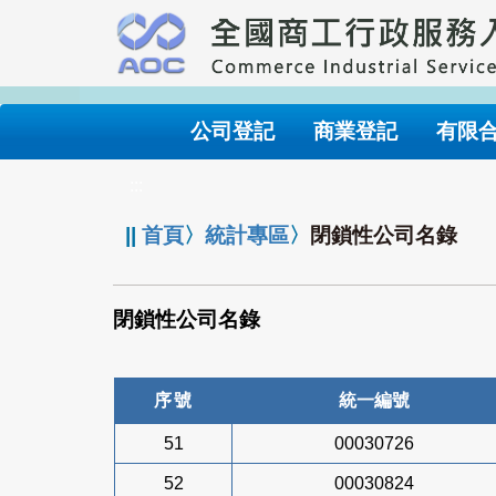
跳
到
主
要
內
公司登記
商業登記
有限
容
:::
||
首頁
〉
統計專區
〉
閉鎖性公司名錄
閉鎖性公司名錄
序號
統一編號
51
00030726
52
00030824