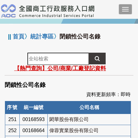
跳
Toggl
到
navig
主
:::
要
內
||
首頁
〉
統計專區
〉
閉鎖性公司名錄
容
全
站
【熱門查詢】公司/商業/工廠登記資料
檢
索
閉鎖性公司名錄
資料更新頻率：即時
序號
統一編號
公司名稱
251
00168593
閎華股份有限公司
252
00168664
偉蓉實業股份有限公司