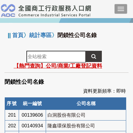
跳
Toggl
到
navig
主
:::
要
內
||
首頁
〉
統計專區
〉
閉鎖性公司名錄
容
全
站
【熱門查詢】公司/商業/工廠登記資料
檢
索
閉鎖性公司名錄
資料更新頻率：即時
序號
統一編號
公司名稱
201
00139606
白洞股份有限公司
202
00140934
隆鑫環保股份有限公司