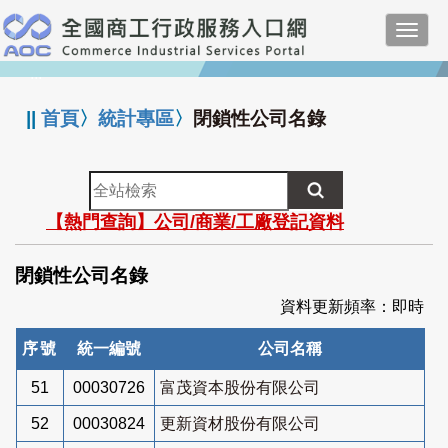
跳
Toggl
到
navig
主
:::
要
內
||
首頁
〉
統計專區
〉
閉鎖性公司名錄
容
全
站
【熱門查詢】公司/商業/工廠登記資料
檢
索
閉鎖性公司名錄
資料更新頻率：即時
序號
統一編號
公司名稱
51
00030726
富茂資本股份有限公司
52
00030824
更新資材股份有限公司