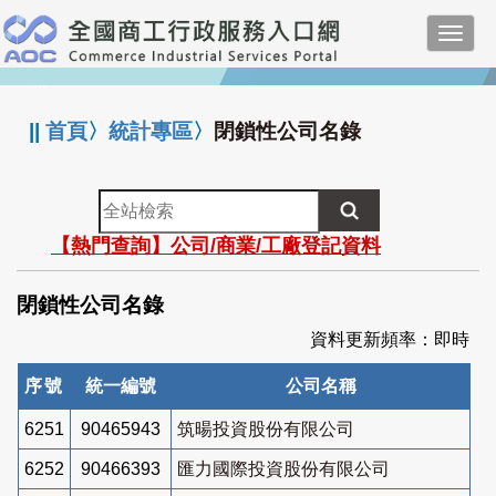
跳
Toggl
到
navig
主
:::
要
內
||
首頁
〉
統計專區
〉
閉鎖性公司名錄
容
全
站
【熱門查詢】公司/商業/工廠登記資料
檢
索
閉鎖性公司名錄
資料更新頻率：即時
序號
統一編號
公司名稱
6251
90465943
筑暘投資股份有限公司
6252
90466393
匯力國際投資股份有限公司