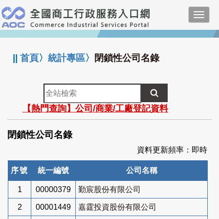
跳
Toggl
到
navig
主
:::
要
內
||
首頁
〉
統計專區
〉
閉鎖性公司名錄
容
全
站
【熱門查詢】公司/商業/工廠登記資料
檢
索
閉鎖性公司名錄
資料更新頻率：即時
序號
統一編號
公司名稱
1
00000379
勤宸股份有限公司
2
00001449
嘉霆投資股份有限公司