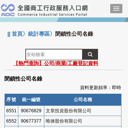
跳
Toggl
到
navig
主
:::
要
內
||
首頁
〉
統計專區
〉
閉鎖性公司名錄
容
全
站
【熱門查詢】公司/商業/工廠登記資料
檢
索
閉鎖性公司名錄
資料更新頻率：即時
序號
統一編號
公司名稱
6551
90676829
文章投資股份有限公司
6552
90677377
唯徠股份有限公司