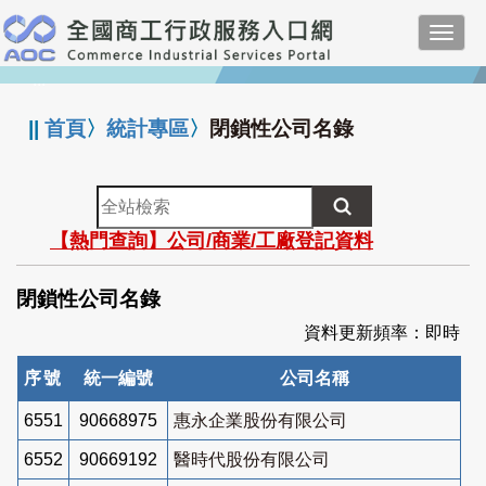
跳
Toggl
到
navig
主
:::
要
內
||
首頁
〉
統計專區
〉
閉鎖性公司名錄
容
全
站
【熱門查詢】公司/商業/工廠登記資料
檢
索
閉鎖性公司名錄
資料更新頻率：即時
序號
統一編號
公司名稱
6551
90668975
惠永企業股份有限公司
6552
90669192
醫時代股份有限公司