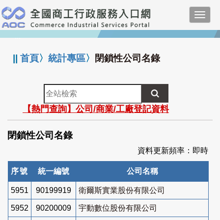
跳
Toggl
到
navig
主
:::
要
內
||
首頁
〉
統計專區
〉
閉鎖性公司名錄
容
全
站
【熱門查詢】公司/商業/工廠登記資料
檢
索
閉鎖性公司名錄
資料更新頻率：即時
序號
統一編號
公司名稱
5951
90199919
衛爾斯實業股份有限公司
5952
90200009
宇動數位股份有限公司