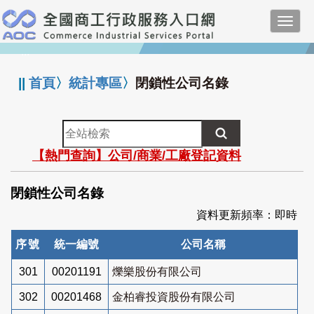
跳
Toggl
到
navig
主
:::
要
內
||
首頁
〉
統計專區
〉
閉鎖性公司名錄
容
全
站
【熱門查詢】公司/商業/工廠登記資料
檢
索
閉鎖性公司名錄
資料更新頻率：即時
序號
統一編號
公司名稱
301
00201191
爍樂股份有限公司
302
00201468
金柏睿投資股份有限公司