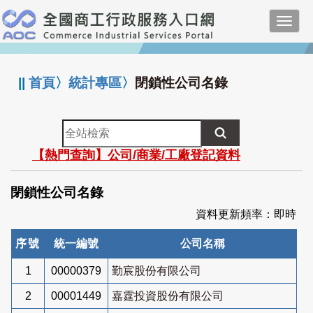
跳
Toggl
到
navig
主
:::
要
內
||
首頁
〉
統計專區
〉
閉鎖性公司名錄
容
全
站
【熱門查詢】公司/商業/工廠登記資料
檢
索
閉鎖性公司名錄
資料更新頻率：即時
序號
統一編號
公司名稱
1
00000379
勤宸股份有限公司
2
00001449
嘉霆投資股份有限公司