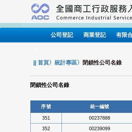
跳
到
主
要
內
公司登記
商業登記
有限
容
:::
||
首頁
〉
統計專區
〉
閉鎖性公司名錄
閉鎖性公司名錄
序號
統一編號
351
00237888
352
00239099