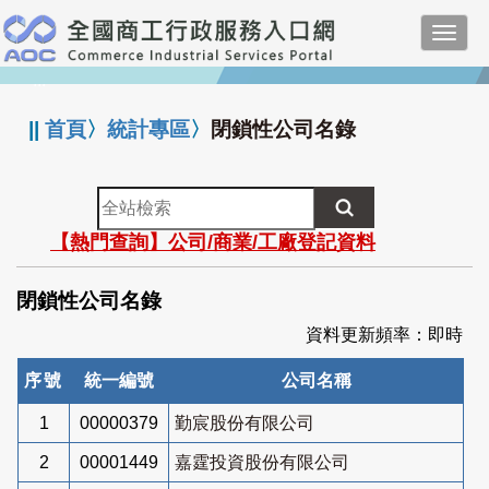
跳
Toggl
到
navig
主
:::
要
內
||
首頁
〉
統計專區
〉
閉鎖性公司名錄
容
全
站
【熱門查詢】公司/商業/工廠登記資料
檢
索
閉鎖性公司名錄
資料更新頻率：即時
序號
統一編號
公司名稱
1
00000379
勤宸股份有限公司
2
00001449
嘉霆投資股份有限公司