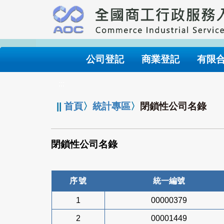
跳
到
主
要
內
公司登記
商業登記
有限
容
:::
||
首頁
〉
統計專區
〉
閉鎖性公司名錄
閉鎖性公司名錄
序號
統一編號
1
00000379
2
00001449