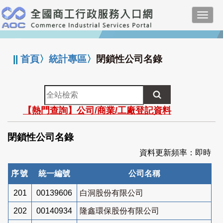
跳
Toggl
到
navig
主
:::
要
內
||
首頁
〉
統計專區
〉
閉鎖性公司名錄
容
全
站
【熱門查詢】公司/商業/工廠登記資料
檢
索
閉鎖性公司名錄
資料更新頻率：即時
序號
統一編號
公司名稱
201
00139606
白洞股份有限公司
202
00140934
隆鑫環保股份有限公司