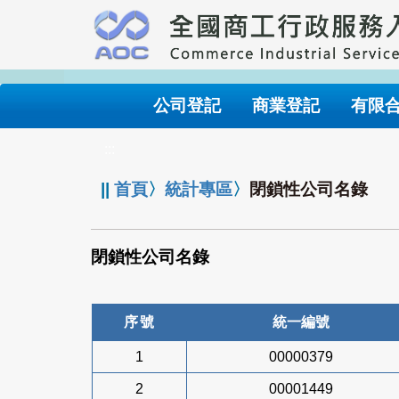
跳
到
主
要
內
公司登記
商業登記
有限
容
:::
||
首頁
〉
統計專區
〉
閉鎖性公司名錄
閉鎖性公司名錄
序號
統一編號
1
00000379
2
00001449